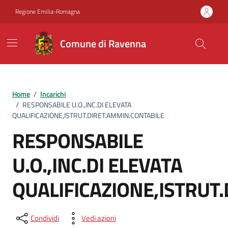
Vai ai contenuti
Vai al footer
Regione Emilia-Romagna
Comune di Ravenna
Home
/
Incarichi
/
RESPONSABILE U.O.,INC.DI ELEVATA
QUALIFICAZIONE,ISTRUT.DIRET.AMMIN.CONTABILE
RESPONSABILE
U.O.,INC.DI ELEVATA
QUALIFICAZIONE,ISTRUT
Condividi
Vedi azioni