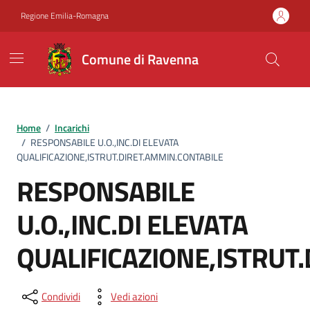
Vai ai contenuti
Vai al footer
Regione Emilia-Romagna
Comune di Ravenna
Home
/
Incarichi
/
RESPONSABILE U.O.,INC.DI ELEVATA
QUALIFICAZIONE,ISTRUT.DIRET.AMMIN.CONTABILE
RESPONSABILE
U.O.,INC.DI ELEVATA
QUALIFICAZIONE,ISTRUT
Condividi
Vedi azioni