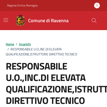
Vai ai contenuti
Vai al footer
Regione Emilia-Romagna
Comune di Ravenna
Home
/
Incarichi
/
RESPONSABILE U.O.,INC.DI ELEVATA
QUALIFICAZIONE,ISTRUTTORE DIRETTIVO TECNICO
RESPONSABILE
U.O.,INC.DI ELEVATA
QUALIFICAZIONE,ISTRUT
DIRETTIVO TECNICO