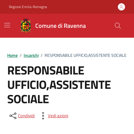
Vai ai contenuti
Vai al footer
Regione Emilia-Romagna
Comune di Ravenna
Home
/
Incarichi
/
RESPONSABILE UFFICIO,ASSISTENTE SOCIALE
RESPONSABILE
UFFICIO,ASSISTENTE
SOCIALE
Condividi
Vedi azioni