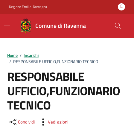
Vai ai contenuti
Vai al footer
Regione Emilia-Romagna
Comune di Ravenna
Home
/
Incarichi
/
RESPONSABILE UFFICIO,FUNZIONARIO TECNICO
RESPONSABILE
UFFICIO,FUNZIONARIO
TECNICO
Condividi
Vedi azioni