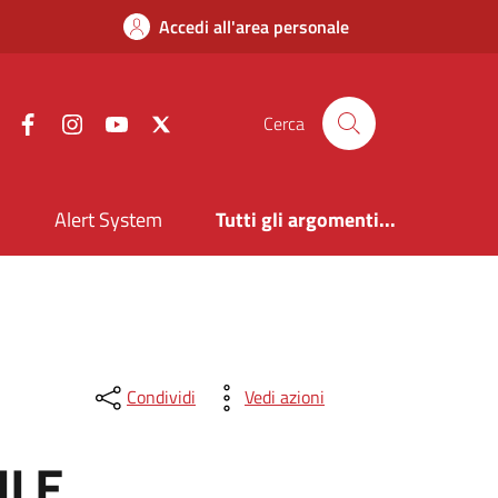
Accedi all'area personale
Facebook
Instagram
YouTube
X
Cerca
i
Alert System
Tutti gli argomenti...
Condividi
Vedi azioni
ILE