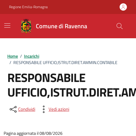
Vai ai contenuti
Vai al footer
Regione Emilia-Romagna
Comune di Ravenna
Home
/
Incarichi
/
RESPONSABILE UFFICIO,ISTRUT.DIRET.AMMIN.CONTABILE
RESPONSABILE
UFFICIO,ISTRUT.DIRET.
Condividi
Vedi azioni
Pagina aggiornata il 08/08/2026