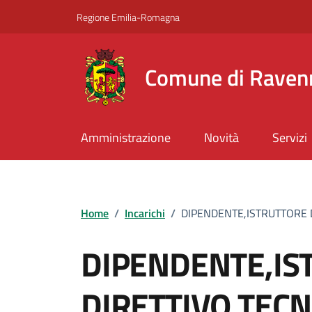
Vai ai contenuti
Vai al footer
Regione Emilia-Romagna
Comune di Raven
Amministrazione
Novità
Servizi
Home
/
Incarichi
/
DIPENDENTE,ISTRUTTORE 
DIPENDENTE,IS
DIRETTIVO TECN