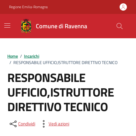
Vai ai contenuti
Vai al footer
Regione Emilia-Romagna
Comune di Ravenna
Home
/
Incarichi
/
RESPONSABILE UFFICIO,ISTRUTTORE DIRETTIVO TECNICO
RESPONSABILE
UFFICIO,ISTRUTTORE
DIRETTIVO TECNICO
Condividi
Vedi azioni