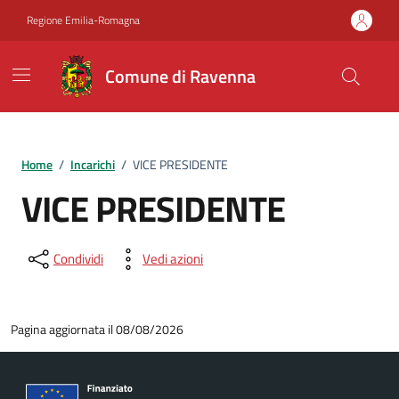
Vai ai contenuti
Vai al footer
Regione Emilia-Romagna
Comune di Ravenna
Home
/
Incarichi
/
VICE PRESIDENTE
VICE PRESIDENTE
Condividi
Vedi azioni
Pagina aggiornata il 08/08/2026