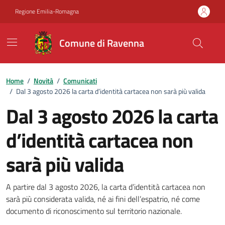
Vai ai contenuti
Vai al footer
Regione Emilia-Romagna
Comune di Ravenna
Home
/
Novità
/
Comunicati
/
Dal 3 agosto 2026 la carta d’identità cartacea non sarà più valida
Dal 3 agosto 2026 la carta
d’identità cartacea non
sarà più valida
Dettagli della notizia
A partire dal 3 agosto 2026, la carta d’identità cartacea non
sarà più considerata valida, né ai fini dell’espatrio, né come
documento di riconoscimento sul territorio nazionale.