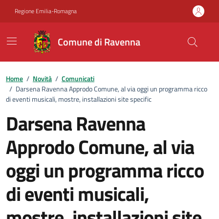
Vai ai contenuti
Vai al footer
Regione Emilia-Romagna
Comune di Ravenna
Home
/
Novità
/
Comunicati
/
Darsena Ravenna Approdo Comune, al via oggi un programma ricco
di eventi musicali, mostre, installazioni site specific
Darsena Ravenna
Approdo Comune, al via
oggi un programma ricco
di eventi musicali,
mostre, installazioni site