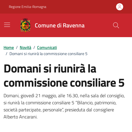
Vai ai contenuti
Vai al footer
Regione Emilia-Romagna
Comune di Ravenna
Home
/
Novità
/
Comunicati
/
Domani si riunirà la commissione consiliare 5
Domani si riunirà la
commissione consiliare 5
Dettagli della notizia
Domani, giovedì 21 maggio, alle 16.30, nella sala del consiglio,
si riunirà la commissione consiliare 5 “Bilancio, patrimonio,
società partecipate, personale”, presieduta dal consigliere
Alberto Ancarani.