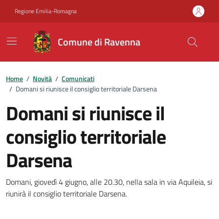
Vai ai contenuti
Vai al footer
Regione Emilia-Romagna
Comune di Ravenna
Home
/
Novità
/
Comunicati
/
Domani si riunisce il consiglio territoriale Darsena
Domani si riunisce il
consiglio territoriale
Darsena
Dettagli della notizia
Domani, giovedì 4 giugno, alle 20.30, nella sala in via Aquileia, si
riunirà il consiglio territoriale Darsena.