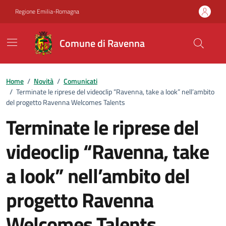
Vai ai contenuti
Vai al footer
Regione Emilia-Romagna
Comune di Ravenna
Home
/
Novità
/
Comunicati
/
Terminate le riprese del videoclip “Ravenna, take a look” nell’ambito
del progetto Ravenna Welcomes Talents
Terminate le riprese del
videoclip “Ravenna, take
a look” nell’ambito del
progetto Ravenna
Welcomes Talents