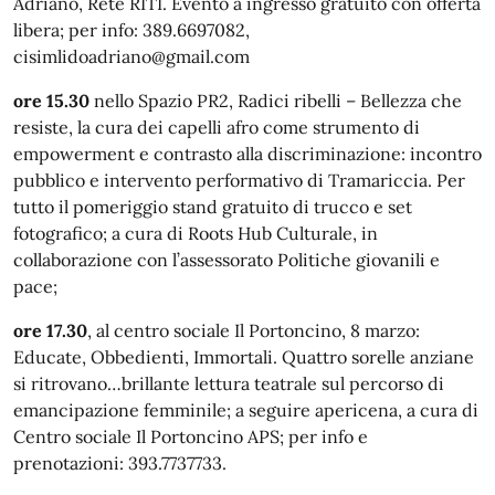
Adriano, Rete RITI. Evento a ingresso gratuito con offerta
libera; per info: 389.6697082,
cisimlidoadriano@gmail.com
ore 15.30
nello Spazio PR2, Radici ribelli – Bellezza che
resiste, la cura dei capelli afro come strumento di
empowerment e contrasto alla discriminazione: incontro
pubblico e intervento performativo di Tramariccia. Per
tutto il pomeriggio stand gratuito di trucco e set
fotografico; a cura di Roots Hub Culturale, in
collaborazione con l’assessorato Politiche giovanili e
pace;
ore 17.30
, al centro sociale Il Portoncino, 8 marzo:
Educate, Obbedienti, Immortali. Quattro sorelle anziane
si ritrovano…brillante lettura teatrale sul percorso di
emancipazione femminile; a seguire apericena, a cura di
Centro sociale Il Portoncino APS; per info e
prenotazioni: 393.7737733.