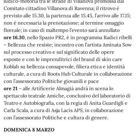
ludico-motoria tra le strade di Villanova promossa dal
Comitato cittadino Villanova di Ravenna; il ritrovo è
previsto alle 15.30, la partenza alle 15.45, l’arrivo alle 17.15;
non è necessaria la prenotazione; al termine omaggio
floreale; in caso di maltempo l’evento sarà annullato
ore 16.30
, nello Spazio PR2, è in programma Radici ribelli
– Bellezza che resiste; incontro con l’artista Aminata Sow
sul processo creativo e sul significato delle opere
esposte e con le imprenditrici del brand di skin care
Koblah su bellezza consapevole, filiera etica e identità
culturale, a cura di Roots Hub Culturale in collaborazione
con l’assessorato Politiche giovanili e pace
ore 21
– alle Artificerie Almagià andrà in scena lo
spettacolo teatrale Amiche, conclusivo del laboratorio di
Teatro e Autobiografia, con la regia di Anita Guardigli e
Carla Scala, a cura di Asja Lacis APS, in collaborazione
con l’assessorato Politiche e cultura di genere.
DOMENICA 8 MARZO