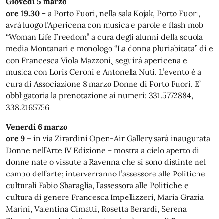
Giovedì 5 marzo
ore 19.30 –
a Porto Fuori, nella sala Kojak, Porto Fuori,
avrà luogo l’Apericena con musica e parole e flash mob
“Woman Life Freedom” a cura degli alunni della scuola
media Montanari e monologo “La donna pluriabitata” di e
con Francesca Viola Mazzoni¸ seguirà apericena e
musica con Loris Ceroni e Antonella Nuti. L’evento è a
cura di Associazione 8 marzo Donne di Porto Fuori. E’
obbligatoria la prenotazione ai numeri: 331.5772884,
338.2165756
Venerdì 6 marzo
ore 9
– in via Zirardini Open-Air Gallery sarà inaugurata
Donne nell’Arte IV Edizione – mostra a cielo aperto di
donne nate o vissute a Ravenna che si sono distinte nel
campo dell’arte; interverranno l’assessore alle Politiche
culturali Fabio Sbaraglia, l’assessora alle Politiche e
cultura di genere Francesca Impellizzeri, Maria Grazia
Marini, Valentina Cimatti, Rosetta Berardi, Serena