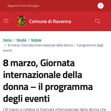
Vai ai contenuti
Vai al footer
Regione Emilia-Romagna
Comune di Ravenna
Home
/
Novità
/
Notizie
/
8 marzo, Giornata internazionale della donna – il programma degli
eventi
8 marzo, Giornata
internazionale della
donna – il programma
degli eventi
L’8 marzo si celebra la Giornata internazionale della donna che