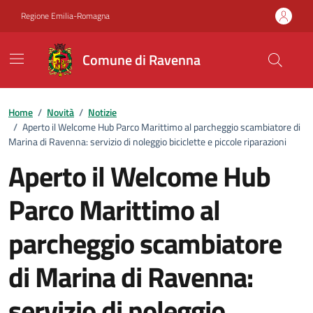
Vai ai contenuti
Vai al footer
Regione Emilia-Romagna
Comune di Ravenna
Home
/
Novità
/
Notizie
/
Aperto il Welcome Hub Parco Marittimo al parcheggio scambiatore di
Marina di Ravenna: servizio di noleggio biciclette e piccole riparazioni
Aperto il Welcome Hub
Parco Marittimo al
parcheggio scambiatore
di Marina di Ravenna:
servizio di noleggio