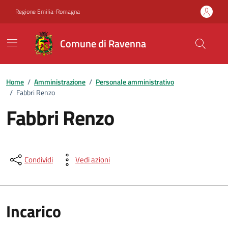
Vai ai contenuti
Vai al footer
Regione Emilia-Romagna
Comune di Ravenna
Home
/
Amministrazione
/
Personale amministrativo
/
Fabbri Renzo
Fabbri Renzo
Condividi
Vedi azioni
Incarico