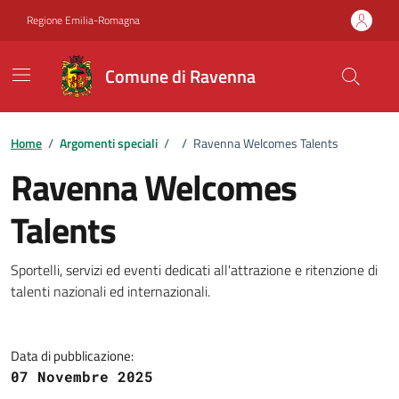
Vai ai contenuti
Vai al footer
Regione Emilia-Romagna
Comune di Ravenna
Home
/
Argomenti speciali
/
/
Ravenna Welcomes Talents
Ravenna Welcomes
Talents
Dettagli del progetto
Sportelli, servizi ed eventi dedicati all'attrazione e ritenzione di
talenti nazionali ed internazionali.
Data di pubblicazione:
07 Novembre 2025