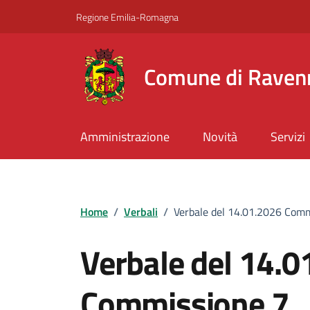
Vai ai contenuti
Vai al footer
Regione Emilia-Romagna
Comune di Raven
Amministrazione
Novità
Servizi
Home
/
Verbali
/
Verbale del 14.01.2026 Com
Verbale del 14.
Commissione 7