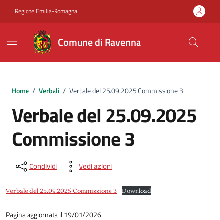
Vai ai contenuti
Vai al footer
Regione Emilia-Romagna
Comune di Ravenna
Home
/
Verbali
/
Verbale del 25.09.2025 Commissione 3
Verbale del 25.09.2025
Commissione 3
Condividi
Vedi azioni
Verbale del 25.09.2025 Commissione 3
Download
Pagina aggiornata il 19/01/2026