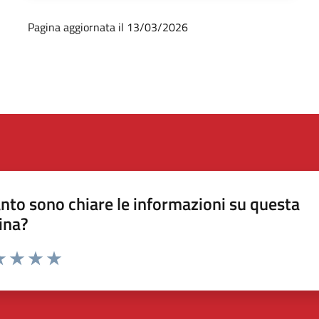
Pagina aggiornata il 13/03/2026
nto sono chiare le informazioni su questa
ina?
a 1 stelle su 5
luta 2 stelle su 5
Valuta 3 stelle su 5
Valuta 4 stelle su 5
Valuta 5 stelle su 5