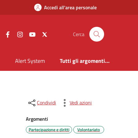
Accedi all'area personale
Facebook
Instagram
YouTube
X
Cerca
i
Alert System
Tutti gli argomenti...
Condividi
Vedi azioni
Argomenti
Partecipazione e diritti
Volontariato