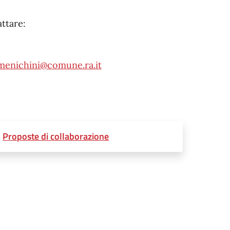
attare:
enichini@comune.ra.it
Proposte di collaborazione