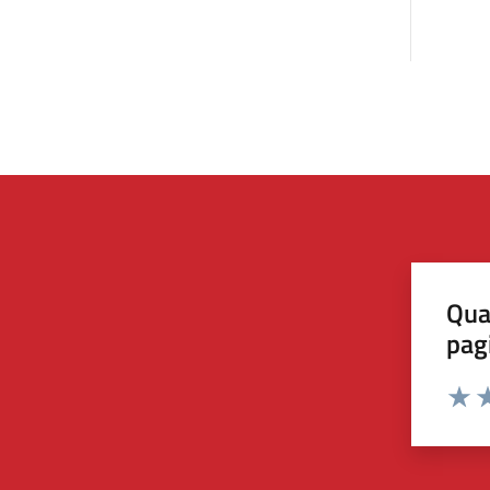
Qua
pag
Valut
Va