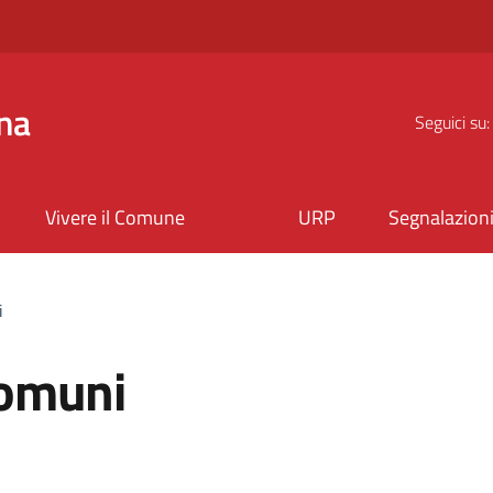
na
Seguici su:
Vivere il Comune
URP
Segnalazion
i
 comuni
a