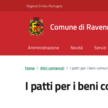
Vai ai contenuti
Vai al footer
Regione Emilia-Romagna
Comune di Raven
Amministrazione
Novità
Servizi
Home
/
Altri contenuti
/
I patti per i beni comun
I patti per i beni
Dettagli della notizi