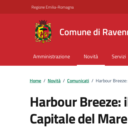
Vai ai contenuti
Vai al footer
Regione Emilia-Romagna
Comune di Raven
Amministrazione
Novità
Servizi
Home
/
Novità
/
Comunicati
/
Harbour Breeze: 
Harbour Breeze: i
Capitale del Mare