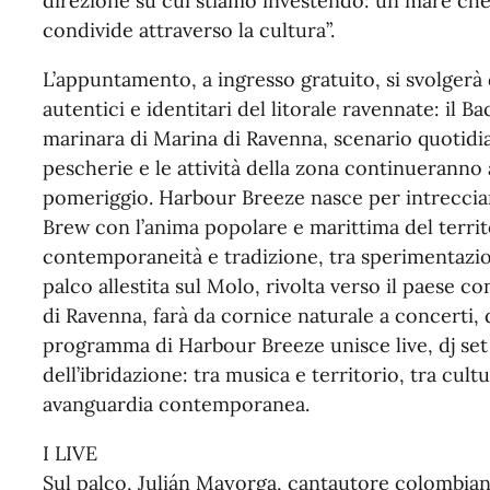
direzione su cui stiamo investendo: un mare che n
condivide attraverso la cultura”.
L’appuntamento, a ingresso gratuito, si svolgerà d
autentici e identitari del litorale ravennate: il B
marinara di Marina di Ravenna, scenario quotidian
pescherie e le attività della zona continueranno 
pomeriggio. Harbour Breeze nasce per intrecciar
Brew con l’anima popolare e marittima del territ
contemporaneità e tradizione, tra sperimentazion
palco allestita sul Molo, rivolta verso il paese c
di Ravenna, farà da cornice naturale a concerti, 
programma di Harbour Breeze unisce live, dj set
dell’ibridazione: tra musica e territorio, tra cult
avanguardia contemporanea.
I LIVE
Sul palco, Julián Mayorga, cantautore colombian