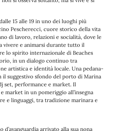
on si osserva soltanto, ma si vive e si
alle 15 alle 19 in uno dei luoghi più
acino Pescherecci, cuore storico della vita
o di lavoro, relazioni e socialità, dove le
a vivere e animarsi durante tutto il
e lo spirito internazionale di Beaches
orio, in un dialogo continuo tra
e artistica e identità locale. Una pedana-
on il suggestivo sfondo del porto di Marina
dj set, performance e market. Il
 e market in un pomeriggio all’insegna
ure e linguaggi, tra tradizione marinara e
o d’avanguardia arrivato alla sua nona