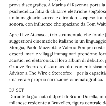
prova discografica. A Marina di Ravenna porta l
psichedelica fatta di chitarre elettriche spigolos
un immaginario surreale e ironico, sospeso tra 
sonora, con influenze che spaziano da Tom Waits
Apre i live Atabasca, trio strumentale che fonde 
suggestioni cinematiche italiane in un linguagg
Mongia, Paolo Mazziotti e Valerio Pompei costru
deserti, mari e villaggi immaginari prendono fo
acustici ed elettronici. Il loro album di debutto,
Groove Records, è stato accolto con entusiasmo d
Advisor a The Wire e Stereofox – per la capacità
una vera e propria narrazione cinematografica.
DJ-SET
Durante la giornata il dj set di Bruno Dorella, 
milanese residente a Bruxelles, figura centrale d