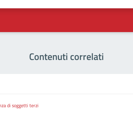
a 1 stelle su 5
luta 2 stelle su 5
Valuta 3 stelle su 5
Valuta 4 stelle su 5
Valuta 5 stelle su 5
Contenuti correlati
nza di soggetti terzi