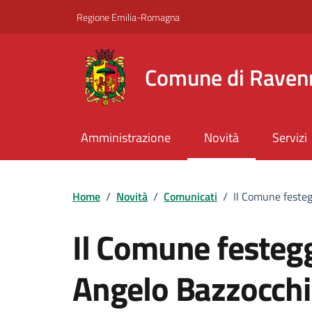
Vai ai contenuti
Vai al footer
Regione Emilia-Romagna
Comune di Raven
Amministrazione
Novità
Servizi
Home
/
Novità
/
Comunicati
/
Il Comune festeg
Il Comune festegg
Angelo Bazzocchi