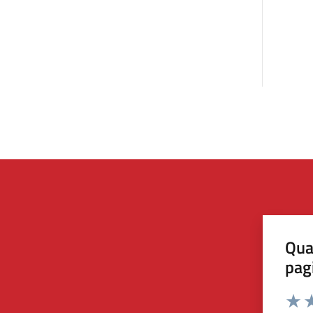
Qua
pag