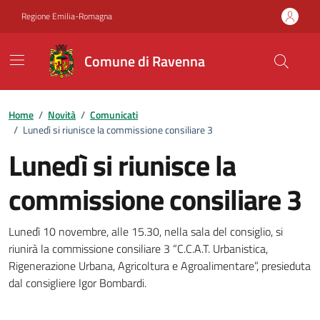
Vai ai contenuti
Vai al footer
Regione Emilia-Romagna
Comune di Ravenna
Home
/
Novità
/
Comunicati
/
Lunedì si riunisce la commissione consiliare 3
Lunedì si riunisce la
commissione consiliare 3
Dettagli della notizia
Lunedì 10 novembre, alle 15.30, nella sala del consiglio, si
riunirà la commissione consiliare 3 “C.C.A.T. Urbanistica,
Rigenerazione Urbana, Agricoltura e Agroalimentare”, presieduta
dal consigliere Igor Bombardi.