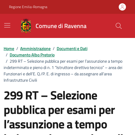
Vai ai contenuti
Vai al footer
Regione Emilia-Romagna
Comune di Ravenna
Home
/
Amministrazione
/
Documenti e Dati
/
Documento Albo Pretorio
/
299 RT – Selezione pubblica per esami per l’assunzione a tempo
indeterminato e pieno di n. 1 “Istruttore direttivo tecnico” – area dei
Funzionari e dell’E. Q./P. E. di ingresso – da assegnare all’area
Infrastrutture Civili
299 RT – Selezione
pubblica per esami per
l’assunzione a tempo