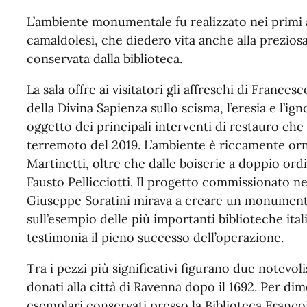
L’ambiente monumentale fu realizzato nei primi 
camaldolesi, che diedero vita anche alla preziosa
conservata dalla biblioteca.
La sala offre ai visitatori gli affreschi di France
della Divina Sapienza sullo scisma, l’eresia e l’ig
oggetto dei principali interventi di restauro che
terremoto del 2019. L’ambiente è riccamente orn
Martinetti, oltre che dalle boiserie a doppio ord
Fausto Pellicciotti. Il progetto commissionato nel
Giuseppe Soratini mirava a creare un monumento 
sull’esempio delle più importanti biblioteche ita
testimonia il pieno successo dell’operazione.
Tra i pezzi più significativi figurano due notev
donati alla città di Ravenna dopo il 1692. Per di
esemplari conservati presso la Biblioteca Françoi