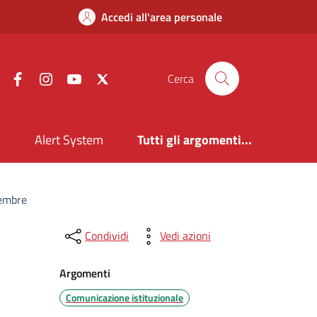
Accedi all'area personale
Facebook
Instagram
YouTube
X
Cerca
i
Alert System
Tutti gli argomenti...
tembre
Condividi
Vedi azioni
Argomenti
Comunicazione istituzionale