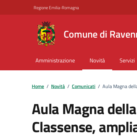
Vai ai contenuti
Vai al footer
Regione Emilia-Romagna
Comune di Raven
Amministrazione
Novità
Servizi
Home
/
Novità
/
Comunicati
/
Aula Magna della
Aula Magna della 
Classense, ampliat