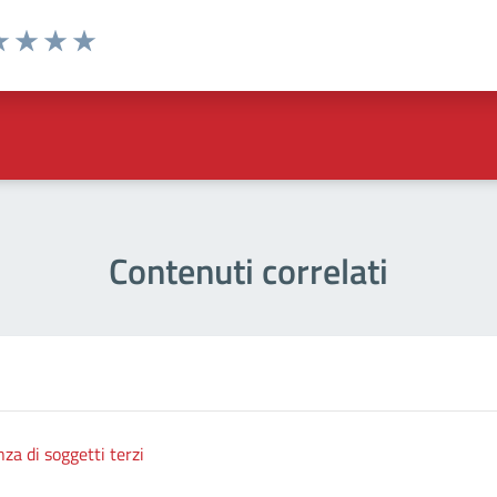
a 1 stelle su 5
luta 2 stelle su 5
Valuta 3 stelle su 5
Valuta 4 stelle su 5
Valuta 5 stelle su 5
Contenuti correlati
nza di soggetti terzi