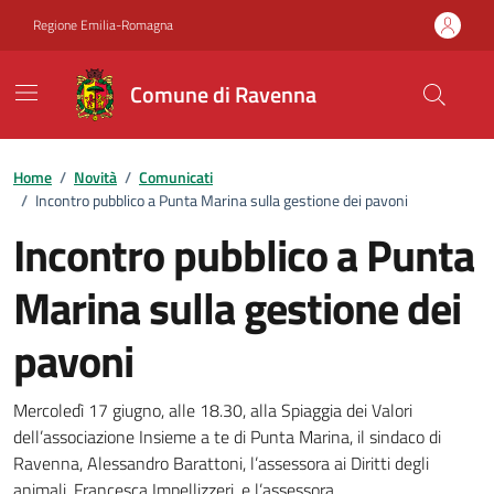
Vai ai contenuti
Vai al footer
Regione Emilia-Romagna
Comune di Ravenna
Home
/
Novità
/
Comunicati
/
Incontro pubblico a Punta Marina sulla gestione dei pavoni
Incontro pubblico a Punta
Marina sulla gestione dei
pavoni
Dettagli della notizia
Mercoledì 17 giugno, alle 18.30, alla Spiaggia dei Valori
dell’associazione Insieme a te di Punta Marina, il sindaco di
Ravenna, Alessandro Barattoni, l’assessora ai Diritti degli
animali, Francesca Impellizzeri, e l’assessora