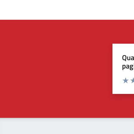
Qua
pag
Valut
Va