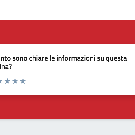
nto sono chiare le informazioni su questa
ina?
a 1 stelle su 5
luta 2 stelle su 5
Valuta 3 stelle su 5
Valuta 4 stelle su 5
Valuta 5 stelle su 5