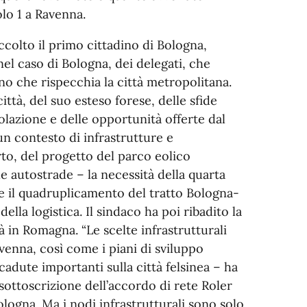
lo 1 a Ravenna.
ccolto il primo cittadino di Bologna,
nel caso di Bologna, dei delegati, che
o che rispecchia la città metropolitana.
ttà, del suo esteso forese, delle sfide
olazione e delle opportunità offerte dal
un contesto di infrastrutture e
rto, del progetto del parco eolico
le autostrade – la necessità della quarta
e il quadruplicamento del tratto Bologna-
ella logistica. Il sindaco ha poi ribadito la
tà in Romagna. “Le scelte infrastrutturali
enna, così come i piani di sviluppo
cadute importanti sulla città felsinea – ha
sottoscrizione dell’accordo di rete Roler
logna. Ma i nodi infrastrutturali sono solo