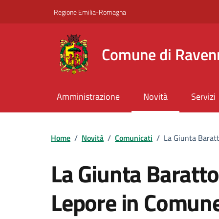
Vai ai contenuti
Vai al footer
Regione Emilia-Romagna
Comune di Raven
Amministrazione
Novità
Servizi
Home
/
Novità
/
Comunicati
/
La Giunta Baratt
La Giunta Baratto
Lepore in Comune