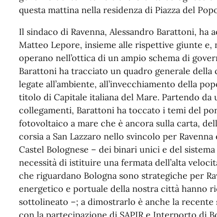
questa mattina nella residenza di Piazza del Popo
Il sindaco di Ravenna, Alessandro Barattoni, ha a
Matteo Lepore, insieme alle rispettive giunte e, 
operano nell’ottica di un ampio schema di govern
Barattoni ha tracciato un quadro generale della ci
legate all’ambiente, all’invecchiamento della pop
titolo di Capitale italiana del Mare. Partendo da 
collegamenti, Barattoni ha toccato i temi del po
fotovoltaico a mare che è ancora sulla carta, del
corsia a San Lazzaro nello svincolo per Ravenna 
Castel Bolognese – dei binari unici e del sistema d
necessità di istituire una fermata dell’alta veloci
che riguardano Bologna sono strategiche per Rav
energetico e portuale della nostra città hanno ri
sottolineato –; a dimostrarlo è anche la recente 
con la partecipazione di SAPIR e Interporto di Bo