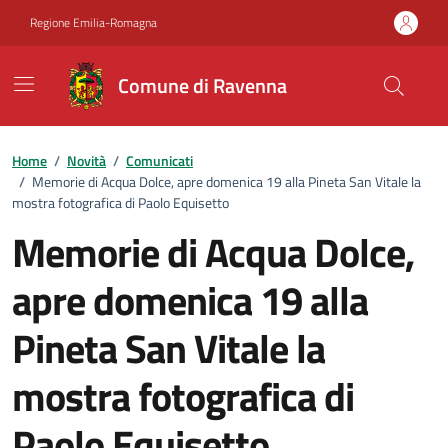
Vai ai contenuti
Vai al footer
Regione Emilia-Romagna
Comune di Ravenna
Home
/
Novità
/
Comunicati
/
Memorie di Acqua Dolce, apre domenica 19 alla Pineta San Vitale la
mostra fotografica di Paolo Equisetto
Memorie di Acqua Dolce,
apre domenica 19 alla
Pineta San Vitale la
mostra fotografica di
Paolo Equisetto