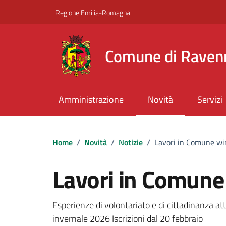
Vai ai contenuti
Vai al footer
Regione Emilia-Romagna
Comune di Raven
Amministrazione
Novità
Servizi
Home
/
Novità
/
Notizie
/
Lavori in Comune win
Lavori in Comune 
Dettagli della notizi
Esperienze di volontariato e di cittadinanza at
invernale 2026 Iscrizioni dal 20 febbraio