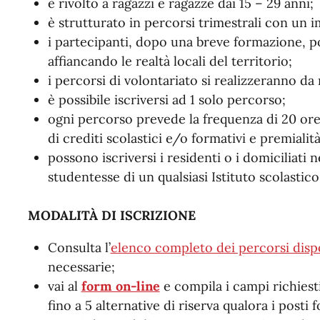
è rivolto a ragazzi e ragazze dai 15 – 29 anni;
è strutturato in percorsi trimestrali con un i
i partecipanti, dopo una breve formazione, po
affiancando le realtà locali del territorio;
i percorsi di volontariato si realizzeranno d
è possibile iscriversi ad 1 solo percorso;
ogni percorso prevede la frequenza di 20 ore 
di crediti scolastici e/o formativi e premialit
possono iscriversi i residenti o i domiciliati
studentesse di un qualsiasi Istituto scolasti
MODALITÀ DI ISCRIZIONE
Consulta l’
elenco completo dei percorsi dispo
necessarie;
vai al
form on-line
e compila i campi richiesti
fino a 5 alternative di riserva qualora i posti f