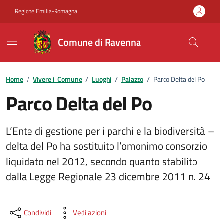
Vai ai contenuti
Vai al footer
Regione Emilia-Romagna
Comune di Ravenna
Home
/
Vivere il Comune
/
Luoghi
/
Palazzo
/
Parco Delta del Po
Parco Delta del Po
L’Ente di gestione per i parchi e la biodiversità –
delta del Po ha sostituito l’omonimo consorzio
liquidato nel 2012, secondo quanto stabilito
dalla Legge Regionale 23 dicembre 2011 n. 24
Condividi
Vedi azioni