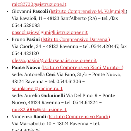
raic82700g@istruzione.it
Giovanni
Pascoli
(
Istituto Comprensivo M. Valgimigli
)
Via Ravaioli, 11 – 48123 Sant’Alberto (RA) – tel./fax
0544.528093
pascoli
@icvalgimigli.istruzioneer.it
Bruno
Pasini
(Istituto Comprensivo Darsena )
Via Caorle, 24 – 48122 Ravenna – tel. 0544.420447, fax
0544.422120
plesso.pasini@icdarsena.istruzioneer.it
Ponte Nuovo
(Istituto Comprensivo Ricci Muratori)
sede: Antonella
Ceci
Via Fano, 31/c – Ponte Nuovo,
48124 Ravenna – tel. 0544.61306 –
scuolaceci@racine.ra.it
sede: Aurelio
Gulminelli
Via Del Pino, 9 – Ponte
Nuovo, 48124 Ravenna – tel. 0544.64224 –
raic82500x@istruzione.it
Vincenzo
Randi
(Istituto Comprensivo Randi)
Via Marzabotto, 10 – 48124 Ravenna – tel.
0544.405525