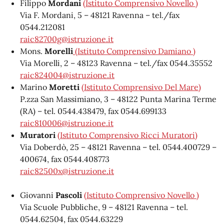
Filippo
Mordani
(Istituto Comprensivo Novello )
Via F. Mordani, 5 – 48121 Ravenna – tel./fax
0544.212081
raic82700g@istruzione.it
Mons.
Morelli
(Istituto Comprensivo Damiano )
Via Morelli, 2 – 48123 Ravenna – tel./fax 0544.35552
raic824004@istruzione.it
Marino
Moretti
(Istituto Comprensivo Del Mare)
P.zza San Massimiano, 3 – 48122 Punta Marina Terme
(RA) – tel. 0544.438479, fax 0544.699133
raic810006@istruzione.it
Muratori
(Istituto Comprensivo Ricci Muratori)
Via Doberdò, 25 – 48121 Ravenna – tel. 0544.400729 –
400674, fax 0544.408773
raic82500x@istruzione.it
Giovanni
Pascoli
(Istituto Comprensivo Novello )
Via Scuole Pubbliche, 9 – 48121 Ravenna – tel.
0544.62504, fax 0544.63229