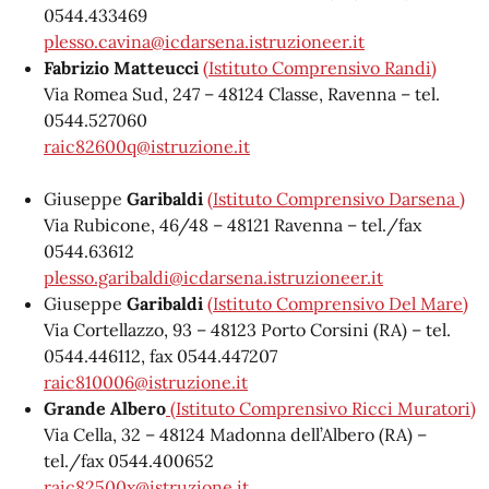
0544.433469
plesso.cavina@icdarsena.istruzioneer.it
Fabrizio Matteucci
(Istituto Comprensivo Randi)
Via Romea Sud, 247 – 48124 Classe, Ravenna – tel.
0544.527060
raic82600q@istruzione.it
Giuseppe
Garibaldi
(Istituto Comprensivo Darsena )
Via Rubicone, 46/48 – 48121 Ravenna – tel./fax
0544.63612
plesso.garibaldi
@icdarsena.istruzioneer.it
Giuseppe
Garibaldi
(Istituto Comprensivo Del Mare)
Via Cortellazzo, 93 – 48123 Porto Corsini (RA) – tel.
0544.446112, fax 0544.447207
raic810006@istruzione.it
Grande Albero
(Istituto Comprensivo Ricci Muratori)
Via Cella, 32 – 48124 Madonna dell’Albero (RA) –
tel./fax 0544.400652
raic82500x@istruzione.it