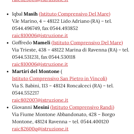
Iqbal
Masih
(Istituto Comprensivo Del Mare)
V.le Marino, 4 – 48122 Lido Adriano (RA) – tel.
0544.496749, fax 0544.493852
raic810006@istruzione.it
Goffredo
Mameli
(Istituto Comprensivo Del Mare)
Via Trieste, 438 – 48122 Marina di Ravenna (RA) – tel.
0544.531231, fax 0544.530118
raic810006@istruzione.it
Martiri del Montone
(
Istituto Comprensivo San Pietro in Vincoli
)
Via S. Babini, 113 – 48124 Roncalceci (RA) – tel.
0544.552217
raic802007@istruzione.it
Giovanni
Mesini
(Istituto Comprensivo Randi)
Via Fiume Montone Abbandonato, 428 – Borgo
Montone, 48124 Ravenna – tel. 0544.400120
raic82600q@istruzione.it