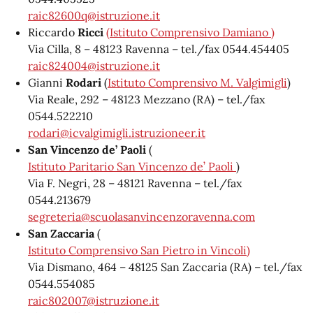
raic82600q@istruzione.it
Riccardo
Ricci
(Istituto Comprensivo Damiano )
Via Cilla, 8 – 48123 Ravenna – tel./fax 0544.454405
raic824004@istruzione.it
Gianni
Rodari
(
Istituto Comprensivo M. Valgimigli
)
Via Reale, 292 – 48123 Mezzano (RA) – tel./fax
0544.522210
rodari@icvalgimigli.istruzioneer.it
San Vincenzo de’ Paoli
(
Istituto Paritario San Vincenzo de’ Paoli
)
Via F. Negri, 28 – 48121 Ravenna – tel./fax
0544.213679
segreteria@scuolasanvincenzoravenna.com
San Zaccaria
(
Istituto Comprensivo San Pietro in Vincoli
)
Via Dismano, 464 – 48125 San Zaccaria (RA) – tel./fax
0544.554085
raic802007@istruzione.it