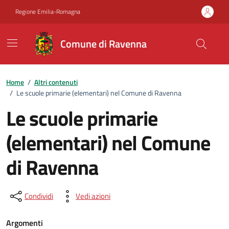
Vai ai contenuti
Vai al footer
Regione Emilia-Romagna
Comune di Ravenna
Home
/
Altri contenuti
/
Le scuole primarie (elementari) nel Comune di Ravenna
Le scuole primarie
(elementari) nel Comune
di Ravenna
Dettagli della notizia
Condividi
Vedi azioni
Argomenti