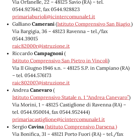
Via Orfanelle, 22 – 48125 Savio (RA) – tel.
0544.927642, fax 0544.928823
primariaburioli@icintercomunale1.it
Galliano
Camerani
(
Istituto Comprensivo San Biagio
)
Via Bargigia, 36 – 48123 Ravenna – tel./fax
0544.39015
raic82000r@istruzione.it
Riccardo
Campagnoni
(
Istituto Comprensivo San Pietro in Vincoli
)
Via II Giugno 1946 s.n. – 48125 S.P. in Campiano (RA)
– tel. 0544.576173
raic802007@istruzione.it
Andrea
Canevaro
(
Istituto Comprensivo Statale n. 1 “Andrea Canevaro”
)
Via Morini, 1 – 48125 Castiglione di Ravenna (RA) –
tel. 0544.950014, fax 0544.952444)
primariacastiglione@icintercomunale1.it
Sergio
Cavina
(Istituto Comprensivo Darsena )
Via Bonifica, 31 – 48121 Porto Fuori (RA) – tel./fax