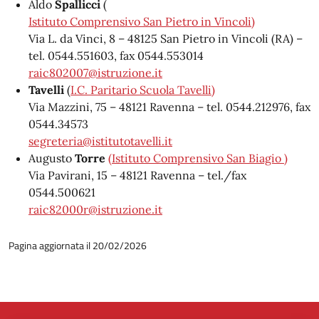
Aldo
Spallicci
(
Istituto Comprensivo San Pietro in Vincoli
)
Via L. da Vinci, 8 – 48125 San Pietro in Vincoli (RA) –
tel. 0544.551603, fax 0544.553014
raic802007@istruzione.it
Tavelli
(
I.C. Paritario Scuola Tavelli)
Via Mazzini, 75 – 48121 Ravenna – tel. 0544.212976, fax
0544.34573
segreteria@istitutotavelli.it
Augusto
Torre
(
Istituto Comprensivo San Biagio
)
Via Pavirani, 15 – 48121 Ravenna – tel./fax
0544.500621
raic82000r@istruzione.it
Pagina aggiornata il 20/02/2026