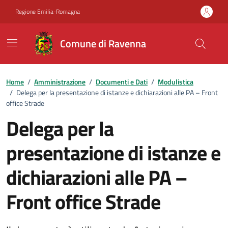
Vai ai contenuti
Vai al footer
Regione Emilia-Romagna
Comune di Ravenna
Home
/
Amministrazione
/
Documenti e Dati
/
Modulistica
/
Delega per la presentazione di istanze e dichiarazioni alle PA – Front
office Strade
Delega per la
presentazione di istanze e
dichiarazioni alle PA –
Front office Strade