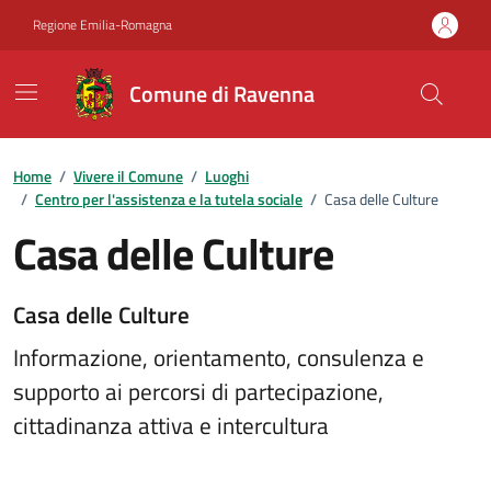
Vai ai contenuti
Vai al footer
Regione Emilia-Romagna
Comune di Ravenna
Home
/
Vivere il Comune
/
Luoghi
/
Centro per l'assistenza e la tutela sociale
/
Casa delle Culture
Casa delle Culture
Casa delle Culture
Informazione, orientamento, consulenza e
supporto ai percorsi di partecipazione,
cittadinanza attiva e intercultura