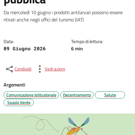
Dettagli della notizia
Da mercoledì 10 giugno i prodotti antilarvali possono essere
ritirati anche negli uffici del turismo (IAT)
Data:
Tempo di lettura:
6 min
09 Giugno 2026
Condividi
Vedi azioni
Argomenti
Comunicazione istituzionale
Decentramento
Salute
Spazio Verde