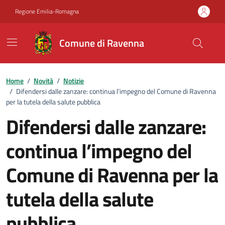
Vai ai contenuti
Vai al footer
Regione Emilia-Romagna
Comune di Ravenna
Home
/
Novità
/
Notizie
/
Difendersi dalle zanzare: continua l’impegno del Comune di Ravenna
per la tutela della salute pubblica
Difendersi dalle zanzare:
continua l’impegno del
Comune di Ravenna per la
tutela della salute
pubblica