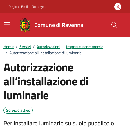
Vai ai contenuti
Vai al footer
Regione Emilia-Romagna
Comune di Ravenna
Home
/
Servizi
/
Autorizzazioni
-
Imprese e commercio
/
Autorizzazione all’installazione di luminarie
Autorizzazione
all’installazione di
luminarie
Servizio attivo
Per installare luminarie su suolo pubblico o